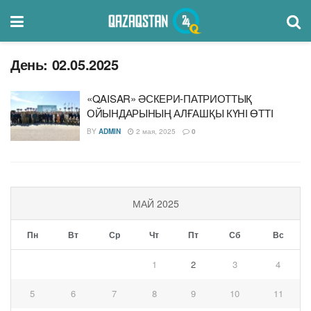
День:
02.05.2025
«QAISAR» ӘСКЕРИ-ПАТРИОТТЫҚ
ОЙЫНДАРЫНЫҢ АЛҒАШҚЫ КҮНІ ӨТТІ
BY
ADMIN
2 мая, 2025
0
МАЙ 2025
Пн
Вт
Ср
Чт
Пт
Сб
Вс
1
2
3
4
5
6
7
8
9
10
11