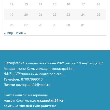
12
13
14
15
16
17
18
19
20
21
22
23
24
25
26
27
28
29
30
31
« Апр
Июн »
Qazaqstan24 ақпарат агенттігіне 2021 жылғы 19 наурызда ҚР
Ақпарат және Коммуникация министрлігінің
№KZ66VPY00033664 куәлігі берілген.
Телефон:
87007999013
Почта:
qazaqstan24@mail.ru
Сайт әкімшілігі материалды
көшіріп басу кезінде
qazaqstan24.kz
сайтына тікелей гиперсілтеме