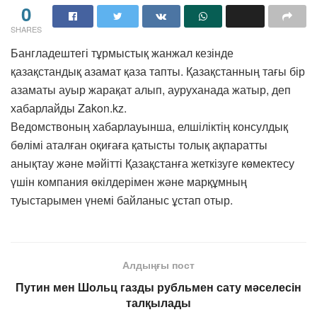
0
SHARES
Бангладештегі тұрмыстық жанжал кезінде
қазақстандық азамат қаза тапты. Қазақстанның тағы бір
азаматы ауыр жарақат алып, ауруханада жатыр, деп
хабарлайды Zakon.kz.
Ведомствоның хабарлауынша, елшіліктің консулдық
бөлімі аталған оқиғаға қатысты толық ақпаратты
анықтау және мәйітті Қазақстанға жеткізуге көмектесу
үшін компания өкілдерімен және марқұмның
туыстарымен үнемі байланыс ұстап отыр.
Алдыңғы пост
Путин мен Шольц газды рубльмен сату мәселесін
талқылады