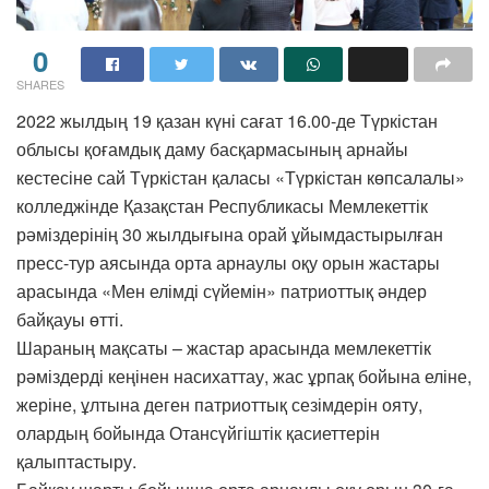
0
SHARES
2022 жылдың 19 қазан күні сағат 16.00-де Түркістан
облысы қоғамдық даму басқармасының арнайы
кестесіне сай Түркістан қаласы «Түркістан көпсалалы»
колледжінде Қазақстан Республикасы Мемлекеттік
рәміздерінің 30 жылдығына орай ұйымдастырылған
пресс-тур аясында орта арнаулы оқу орын жастары
арасында «Мен елімді сүйемін» патриоттық әндер
байқауы өтті.
Шараның мақсаты – жастар арасында мемлекеттік
рәміздерді кеңінен насихаттау, жас ұрпақ бойына еліне,
жеріне, ұлтына деген патриоттық сезімдерін ояту,
олардың бойында Отансүйгіштік қасиеттерін
қалыптастыру.