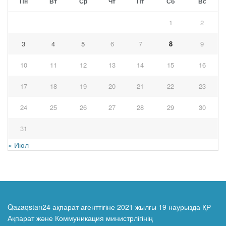
Пн
Вт
Ср
Чт
Пт
Сб
Вс
1
2
3
4
5
6
7
8
9
10
11
12
13
14
15
16
17
18
19
20
21
22
23
24
25
26
27
28
29
30
31
« Июл
Qazaqstan24 ақпарат агенттігіне 2021 жылғы 19 наурызда ҚР
Ақпарат және Коммуникация министрлігінің