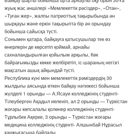
Байқау шарты бойынша орта арнаулы оқу орын 30-ға
жуық жас әншілері «Мемлекеттік рәсіздер», «Отан»,
«Туған жер», жалпы патриоттық тақырыбында ән
шырқауы және еркін тақырыпта бір ән орындау
бойынша сайысқа түсті.
Сонымен қатара, байқауға қатысушылар тек өз
өнерлерін де көрсетіп қоймай, арнайы
сахналандырылған қойылым арқылы, Көк
байрағымызды көкке желбіретіп, іс-шараның негізгі
мақсатын ашық айқындай түсті.
Республика күні мен мемлекеттік рәміздердің 30
жылдығы аясында өткен байқау нәтижесі бойынша
жүлделі 1 орынды — А.Ясауи колледжінің студенті-
Тілеуберген Ақадыл иеленіп, ал 2 орынды — Түркістан
жоғары көпсалалы қолөнер колледжінің студенті-
Тұрлыбек Ақерке, 3 орынды – Түркістан жоғары
медицина колледжінің студенті- Алшынбай Нұрасыл
қанжығасына байлады.