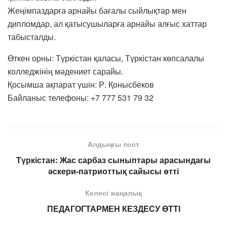
Жеңімпаздарға арнайы бағалы сыйлықтар мен
дипломдар, ал қатысушыларға арнайы алғыс хаттар
табысталды.
Өткен орны: Түркістан қаласы, Түркістан көпсалалы
колледжінің мәдениет сарайы.
Қосымша ақпарат үшін: Р. Қонысбеков
Байланыс телефоны: +7 777 531 79 32
Алдыңғы пост
Түркістан: Жас сарбаз сыныптары арасындағы
әскери-патриоттық сайысы өтті
Келесі жаңалық
ПЕДАГОГТАРМЕН КЕЗДЕСУ ӨТТІ