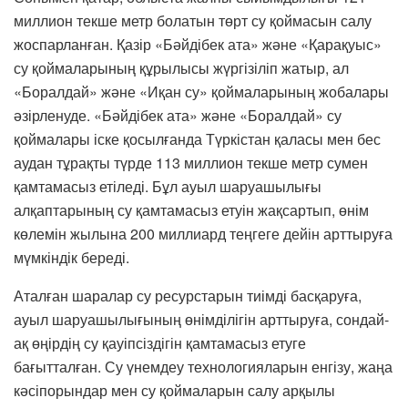
миллион текше метр болатын төрт су қоймасын салу
жоспарланған. Қазір «Бәйдібек ата» және «Қарақуыс»
су қоймаларының құрылысы жүргізіліп жатыр, ал
«Боралдай» және «Иқан су» қоймаларының жобалары
әзірленуде. «Бәйдібек ата» және «Боралдай» су
қоймалары іске қосылғанда Түркістан қаласы мен бес
аудан тұрақты түрде 113 миллион текше метр сумен
қамтамасыз етіледі. Бұл ауыл шаруашылығы
алқаптарының су қамтамасыз етуін жақсартып, өнім
көлемін жылына 200 миллиард теңгеге дейін арттыруға
мүмкіндік береді.
Аталған шаралар су ресурстарын тиімді басқаруға,
ауыл шаруашылығының өнімділігін арттыруға, сондай-
ақ өңірдің су қауіпсіздігін қамтамасыз етуге
бағытталған. Су үнемдеу технологияларын енгізу, жаңа
кәсіпорындар мен су қоймаларын салу арқылы