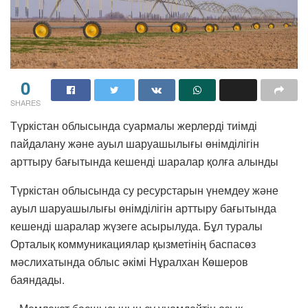
0
SHARES
Түркістан облысында суармалы жерлерді тиімді
пайдалану және ауыл шаруашылығы өнімділігін
арттыру бағытында кешенді шаралар қолға алынды
Түркістан облысында су ресурстарын үнемдеу және
ауыл шаруашылығы өнімділігін арттыру бағытында
кешенді шаралар жүзеге асырылуда. Бұл туралы
Орталық коммуникациялар қызметінің баспасөз
мәслихатында облыс әкімі Нұралхан Көшеров
баяндады.