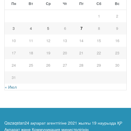
Пн
Вт
Ср
Чт
Пт
Сб
Вс
1
2
3
4
5
6
7
8
9
10
11
12
13
14
15
16
17
18
19
20
21
22
23
24
25
26
27
28
29
30
31
« Июл
Qazaqstan24 ақпарат агенттігіне 2021 жылғы 19 наурызда ҚР
Ақпарат және Коммуникация министрлігінің