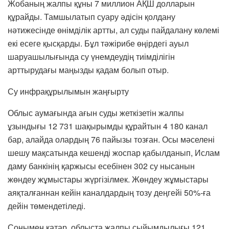
Жобаның жалпы құны 7 миллион АҚШ долларын
құрайды. Тамшылатып суару әдісін қолдану
нәтижесінде өнімділік артты, ал суды пайдалану көлемі
екі есеге қысқарды. Бұл тәжірибе өңірдегі ауыл
шаруашылығында су үнемдеудің тиімділігін
арттырудағы маңызды қадам болып отыр.
Су инфрақұрылымын жаңғырту
Облыс аумағында ағын суды жеткізетін жалпы
ұзындығы 12 731 шақырымды құрайтын 4 180 канал
бар, алайда олардың 76 пайызы тозған. Осы мәселені
шешу мақсатында кешенді жоспар қабылданып, Ислам
даму банкінің қаржысы есебінен 302 су нысанын
жөндеу жұмыстары жүргізілмек. Жөндеу жұмыстары
аяқталғаннан кейін каналдардың тозу деңгейі 50%-ға
дейін төмендетіледі.
Сонымен қатар, облыста жалпы сыйымдылығы 121