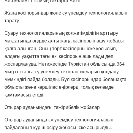
жер көлемі 114 мың гектарға жетті.
Жаңа кәсіпорындар және су үнемдеу технологияларын
тарату
Суару технологияларының қолжетімділігін арттыру
мақсатында өңірде алты жаңа кәсіпорын ашу жобасы
қолға алынған. Оның төрт кәсіпорны іске қосылып,
алдағы уақытта тағы екі кәсіпорын ашылады деп
жоспарлануда. Нәтижесінде Түркістан облысында 364
мың гектарға су үнемдеу технологияларын қолдану
мүмкіндігі пайда болады. Бұл кәсіпорындар болашақта
облысты және көршілес өңірлерді толық көлемде
қамтамасыз етеді.
Отырар ауданындағы тәжірибелік жобалар
Отырар ауданында су үнемдеу технологияларын
пайдаланып күріш өсіру жобасы іске асырылды.