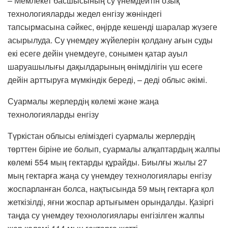
– Мемлекет басшысының су үнемдейтін озық
технологияларды жедел енгізу жөніндегі
тапсырмасына сәйкес, өңірде кешенді шаралар жүзеге
асырылуда. Су үнемдеу жүйелерін қолдану ағын суды
екі есеге дейін үнемдеуге, сонымен қатар ауыл
шаруашылығы дақылдарының өнімділігін үш есеге
дейін арттыруға мүмкіндік береді, – деді облыс әкімі.
Суармалы жерлердің көлемі және жаңа
технологияларды енгізу
Түркістан облысы еліміздегі суармалы жерлердің
төрттен біріне ие болып, суармалы алқаптардың жалпы
көлемі 554 мың гектарды құрайды. Биылғы жылы 27
мың гектарға жаңа су үнемдеу технологиялары енгізу
жоспарланған болса, нақтысында 59 мың гектарға қол
жеткізілді, яғни жоспар артығымен орындалды. Қазіргі
таңда су үнемдеу технологиялары енгізілген жалпы